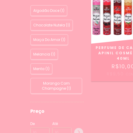
Algodão Doce (1)
Chocolate Nutela (1)
Maça Do Amor (1)
PERFUME DE C
APINIL COSM
Melancia (1)
40ML
R$10,0
Menta (1)
R$9,50
CO
Morango Com
Champagne (1)
Preço
De
Até