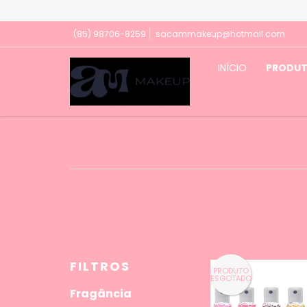
(85) 98706-8259
sacammakeup@hotmail.com
INÍCIO
PRODU
FILTROS
PRODUTO
ESGOTADO
Fragância