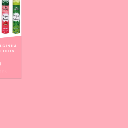
ALCINHA
ÉTICOS
0
M
PIX