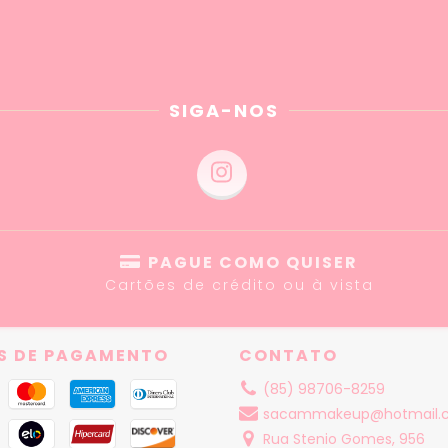
SIGA-NOS
PAGUE COMO QUISER
Cartões de crédito ou à vista
S DE PAGAMENTO
CONTATO
(85) 98706-8259
sacammakeup@hotmail.
Rua Stenio Gomes, 956