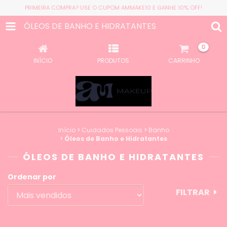
PRIMEIRA COMPRA? USE O CUPOM AMMAKE10 E GANHE 10% OFF!
ÓLEOS DE BANHO E HIDRATANTES
0
INÍCIO
PRODUTOS
CARRINHO
Início
>
Cuidados Pessoais
>
Banho
>
Óleos de Banho e Hidratantes
ÓLEOS DE BANHO E HIDRATANTES
Ordenar por
FILTRAR