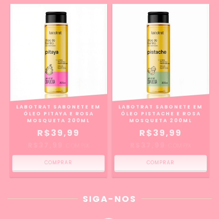
LABOTRAT SABONETE EM
LABOTRAT SABONETE EM
ÓLEO PITAYA E ROSA
ÓLEO PISTACHE E ROSA
MOSQUETA 200ML
MOSQUETA 200ML
R$39,99
R$39,99
R$37,99
R$37,99
COM
PIX
COM
PIX
SIGA-NOS