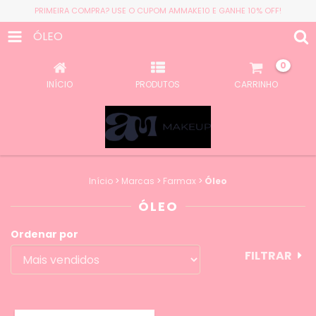
PRIMEIRA COMPRA? USE O CUPOM AMMAKE10 E GANHE 10% OFF!
ÓLEO
0
INÍCIO
PRODUTOS
CARRINHO
Início
>
Marcas
>
Farmax
>
Óleo
ÓLEO
Ordenar por
FILTRAR