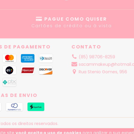
PAGUE COMO QUISER
Cartões de crédito ou à vista
S DE PAGAMENTO
CONTATO
(85) 98706-8259
sacammakeup@hotmail.
Rua Stenio Gomes, 956
AS DE ENVIO
dos os direitos reservados.
ste site
você aceita o uso de cookies
para agilizar a sua expe