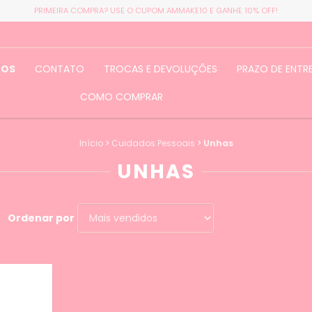
PRIMEIRA COMPRA? USE O CUPOM AMMAKE10 E GANHE 10% OFF!
TOS
CONTATO
TROCAS E DEVOLUÇÕES
PRAZO DE ENTR
COMO COMPRAR
Início
>
Cuidados Pessoais
>
Unhas
UNHAS
Ordenar por