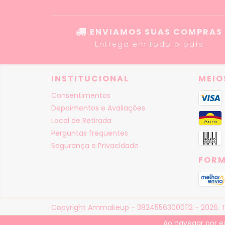
ENVIAMOS SUAS COMPRAS
Entrega em todo o país
INSTITUCIONAL
MEIO
Consentimentos
Depoimentos e Avaliações
Local de Retirada
Perguntas frequentes
Segurança e Privacidade
FORM
Copyright Ammakeup - 38245563000112 - 2026. To
Ao navegar por e