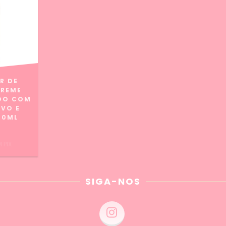
R DE
CREME
DO COM
AVO E
00ML
9
M
PIX
SIGA-NOS