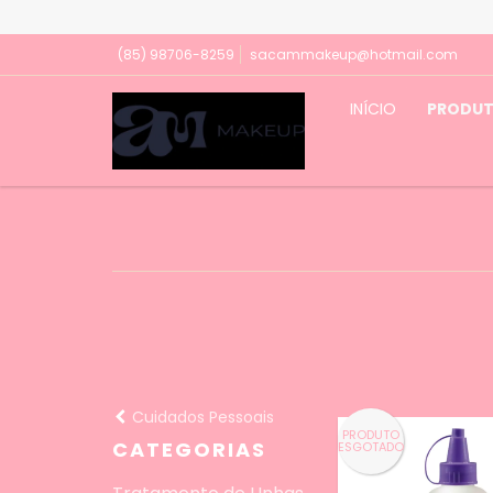
(85) 98706-8259
sacammakeup@hotmail.com
INÍCIO
PRODU
Cuidados Pessoais
PRODUTO
CATEGORIAS
ESGOTADO