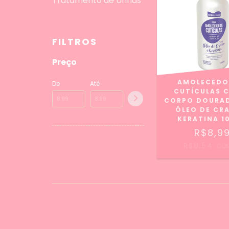
Tratamento de Unhas
FILTROS
Preço
AMOLECEDO
De
Até
CUTÍCULAS 
CORPO DOURA
ÓLEO DE CR
KERATINA 1
R$8,9
R$8,54
CO