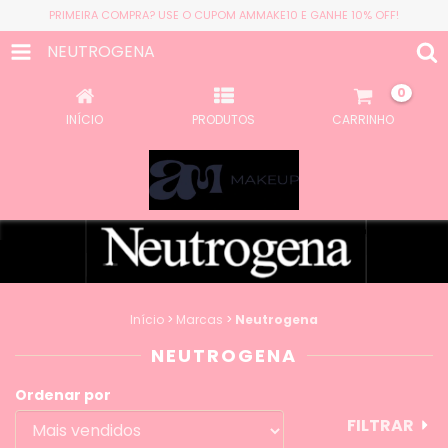
PRIMEIRA COMPRA? USE O CUPOM AMMAKE10 E GANHE 10% OFF!
NEUTROGENA
0
INÍCIO
PRODUTOS
CARRINHO
Início
>
Marcas
>
Neutrogena
NEUTROGENA
Ordenar por
FILTRAR