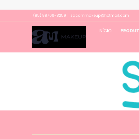
(85) 98706-8259
sacammakeup@hotmail.com
INÍCIO
PRODU