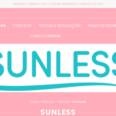
PRIMEIRA COMPRA? USE O CUPOM AMMAKE10 E GANHE 10% OFF!
TOS
CONTATO
TROCAS E DEVOLUÇÕES
PRAZO DE ENTR
COMO COMPRAR
Início
>
Marcas
>
Farmax
>
Sunless
SUNLESS