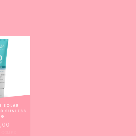
R SOLAR
50 SUNLESS
0G
,00
0
COM
PIX