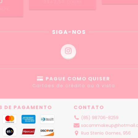
0
R$47,50
COM
PIX
M
PIX
SIGA-NOS
PAGUE COMO QUISER
Cartões de crédito ou à vista
S DE PAGAMENTO
CONTATO
(85) 98706-8259
sacammakeup@hotmail.
Rua Stenio Gomes, 956