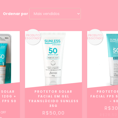
Ordenar por
PRODUTO
PRODUTO
ESGOTADO
ESGOTADO
 SOLAR
PROTETOR SOLAR
PROTETO
 120G +
FACIAL EM GEL
FACIAL FPS 
 FPS 50
TRANSLÚCIDO SUNLESS
- 6
35G
R$30
R$50,00
 OFF
R$28,5