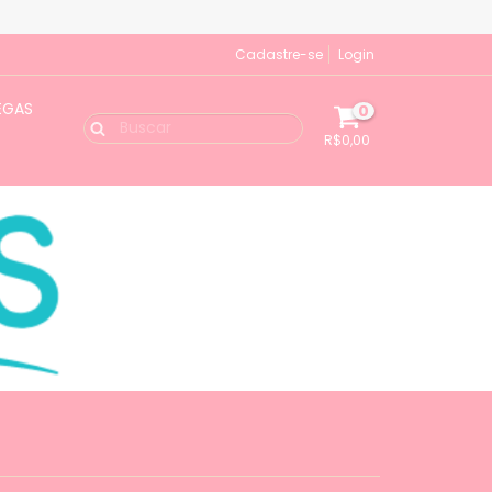
Cadastre-se
Login
EGAS
0
R$0,00