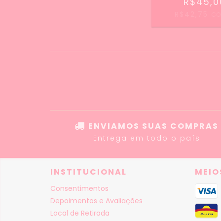
R$45,0
R$42,75
CO
ENVIAMOS SUAS COMPRAS
Entrega em todo o país
INSTITUCIONAL
MEIO
Consentimentos
Depoimentos e Avaliações
Local de Retirada