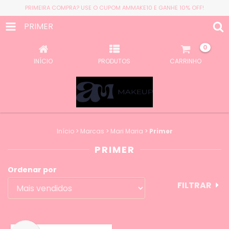
PRIMEIRA COMPRA? USE O CUPOM AMMAKE10 E GANHE 10% OFF!
PRIMER
0
INÍCIO
PRODUTOS
CARRINHO
Início
>
Marcas
>
Mari Maria
>
Primer
PRIMER
Ordenar por
FILTRAR