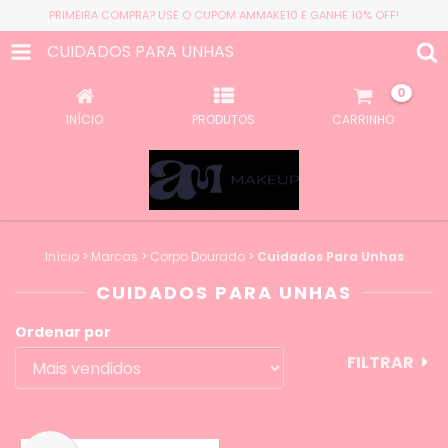
PRIMEIRA COMPRA? USE O CUPOM AMMAKE10 E GANHE 10% OFF!
CUIDADOS PARA UNHAS
0
INÍCIO
PRODUTOS
CARRINHO
Início
>
Marcas
>
Corpo Dourado
>
Cuidados Para Unhas
CUIDADOS PARA UNHAS
Ordenar por
FILTRAR