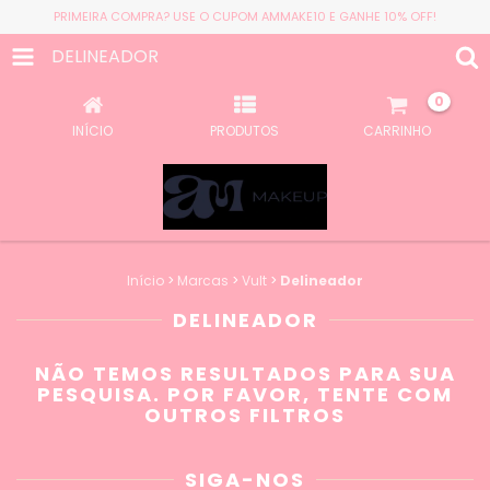
PRIMEIRA COMPRA? USE O CUPOM AMMAKE10 E GANHE 10% OFF!
DELINEADOR
0
INÍCIO
PRODUTOS
CARRINHO
Início
>
Marcas
>
Vult
>
Delineador
DELINEADOR
NÃO TEMOS RESULTADOS PARA SUA
PESQUISA. POR FAVOR, TENTE COM
OUTROS FILTROS
SIGA-NOS