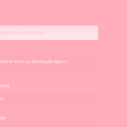
 com Pix
olicitar troca ou devolução após o
rasil
is.
App