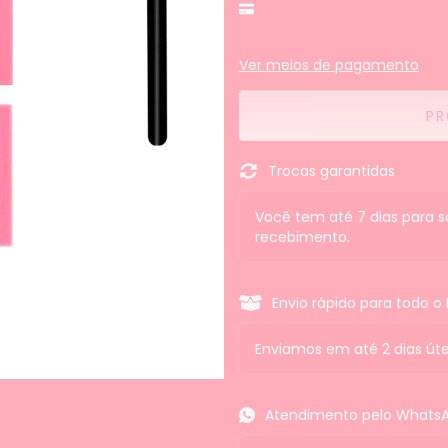
5% de desconto
pagando
Ver meios de pagamento
Trocas garantidas
Você tem até 7 dias para s
recebimento.
Envio rápido para todo o B
Enviamos em até 2 dias úte
Atendimento pelo Whats