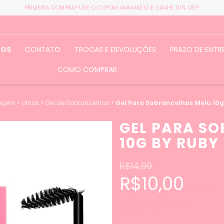
PRIMEIRA COMPRA? USE O CUPOM AMMAKE10 E GANHE 10% OFF!
TOS
CONTATO
TROCAS E DEVOLUÇÕES
PRAZO DE ENTR
COMO COMPRAR
agem
>
Olhos
>
Gel de Sobrancelhas
>
Gel Para Sobrancelhas Melu 10g
GEL PARA S
10G BY RUBY
R$14,99
R$10,00
33
% OFF
R$9,50
COM
PIX