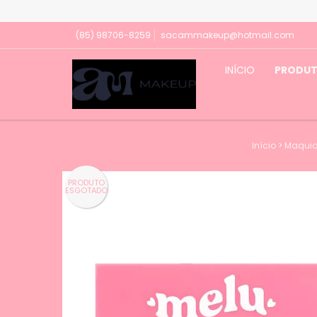
(85) 98706-8259
sacammakeup@hotmail.com
INÍCIO
PRODU
Início
>
Maqui
PRODUTO
ESGOTADO