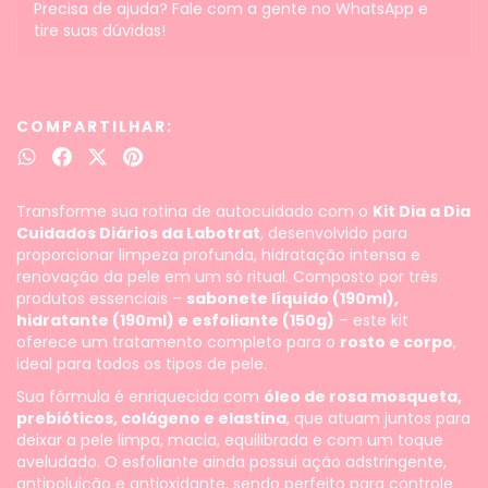
Precisa de ajuda? Fale com a gente no WhatsApp e
tire suas dúvidas!
COMPARTILHAR:
Transforme sua rotina de autocuidado com o
Kit Dia a Dia
Cuidados Diários da Labotrat
, desenvolvido para
proporcionar limpeza profunda, hidratação intensa e
renovação da pele em um só ritual. Composto por três
produtos essenciais –
sabonete líquido (190ml),
hidratante (190ml) e esfoliante (150g)
– este kit
oferece um tratamento completo para o
rosto e corpo
,
ideal para todos os tipos de pele.
Sua fórmula é enriquecida com
óleo de rosa mosqueta,
prebióticos, colágeno e elastina
, que atuam juntos para
deixar a pele limpa, macia, equilibrada e com um toque
aveludado. O esfoliante ainda possui ação adstringente,
antipoluição e antioxidante, sendo perfeito para controle