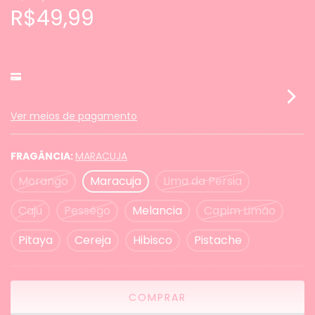
R$49,99
23
% OFF
R$47,49
COM
PIX
5% de desconto
pagando com Pix
Ver meios de pagamento
FRAGÂNCIA:
MARACUJA
Morango
Maracuja
Lima da Persia
Caju
Pessêgo
Melancia
Capim Limão
Pitaya
Cereja
Hibisco
Pistache