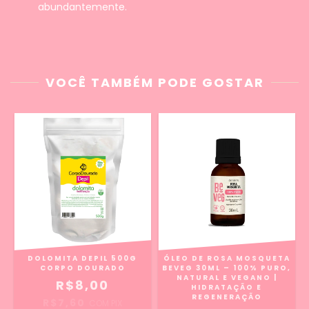
abundantemente.
VOCÊ TAMBÉM PODE GOSTAR
DOLOMITA DEPIL 500G
ÓLEO DE ROSA MOSQUETA
CORPO DOURADO
BEVEG 30ML – 100% PURO,
NATURAL E VEGANO |
R$8,00
HIDRATAÇÃO E
REGENERAÇÃO
R$7,60
COM
PIX