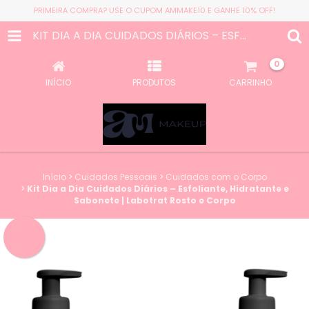
PRIMEIRA COMPRA? USE O CUPOM AMMAKE10 E GANHE 10% OFF!
KIT DIA A DIA CUIDADOS DIÁRIOS – ESFOLIANTE, HIDRATANTE E SABONETE | LABOTRAT ROSTO E CORPO
0
INÍCIO
PRODUTOS
CARRINHO
Início
>
Cuidados Pessoais
>
Cuidados com o Corpo
>
Kit Dia a Dia Cuidados Diários – Esfoliante, Hidratante e
Sabonete | Labotrat Rosto e Corpo
OFERTA