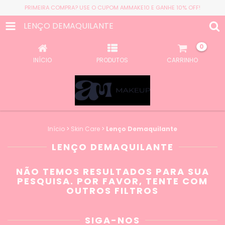
PRIMEIRA COMPRA? USE O CUPOM AMMAKE10 E GANHE 10% OFF!
LENÇO DEMAQUILANTE
0
INÍCIO
PRODUTOS
CARRINHO
Início
>
Skin Care
>
Lenço Demaquilante
LENÇO DEMAQUILANTE
NÃO TEMOS RESULTADOS PARA SUA
PESQUISA. POR FAVOR, TENTE COM
OUTROS FILTROS
SIGA-NOS